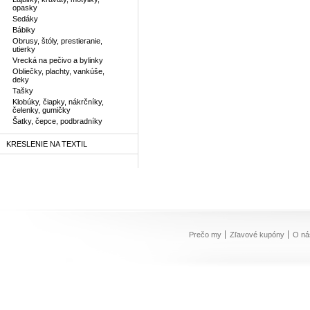
opasky
Sedáky
Bábiky
Obrusy, štóly, prestieranie,
utierky
Vrecká na pečivo a bylinky
Obliečky, plachty, vankúše,
deky
Tašky
Klobúky, čiapky, nákrčníky,
čelenky, gumičky
Šatky, čepce, podbradníky
KRESLENIE NA TEXTIL
Prečo my
Zľavové kupóny
O ná