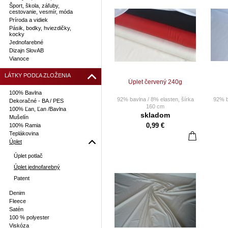
Šport, škola, záľuby,
cestovanie, vesmír, móda
Príroda a vidiek
Pásik, bodky, hviezdičky,
kocky
Jednofarebné
Dizajn SlovAB
Vianoce
LÁTKY PODĽA ZLOŽENIA
Úplet červený 240g
100% Bavlna
92% bavlna / 8% elasten, šírka
92% b
Dekoračné - BA / PES
160 cm
100% Ľan, Ľan /Bavlna
skladom
Mušelín
CENA ZA 10 CM.
0,99 €
100% Ramia
Pri objednaní napr. 25 ks Vám
Pri o
Teplákovina
bude dodané 2,5 m látky
bud
Úplet
vcelku.
Úplet potlač
Nie sme platci DPH
Úplet jednofarebný
Cena za 1 m = 9,90 €
C
Patent
Denim
Fleece
Satén
100 % polyester
Viskóza