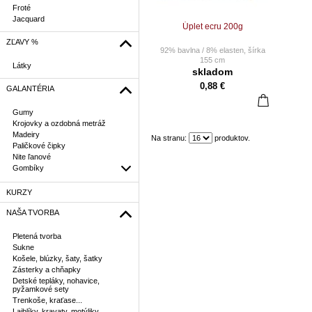
Froté
Jacquard
Úplet ecru 200g
ZĽAVY %
92% bavlna / 8% elasten, šírka
155 cm
Látky
skladom
CENA ZA 10 CM.
0,88 €
GALANTÉRIA
Pri objednaní napr. 25 ks Vám
bude dodané 2,5 m látky
vcelku.
Gumy
Krojovky a ozdobná metráž
Nie sme platci DPH
Madeiry
Na stranu:
produktov.
Paličkové čipky
Cena za 1 m = 8,80 €
Nite ľanové
Gombíky
KURZY
NAŠA TVORBA
Pletená tvorba
Sukne
Košele, blúzky, šaty, šatky
Zásterky a chňapky
Detské tepláky, nohavice,
pyžamkové sety
Trenkoše, kraťase...
Lajblíky, kravaty, motýliky,