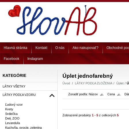
Hlavná stránka
Kontakt
O nás
Ako nakupovať?
Obchodné po
Facebook
Instagram
Úplet jednofarebný
KATEGÓRIE
Úvod
LÁTKY PODĽA ZLOŽENIA
Úplet
Ú
LÁTKY VŠETKY
Zoradiť podľa:
Názov
Cena
Dát
LÁTKY PODĽA VZORU
Ľudový vzor
Kvety
Srdiečka
Zobrazené produkty
1 - 5
z celkových
5
Deti, ZOO
Levanduľa
Kuchyňa, ovocie, zelenina