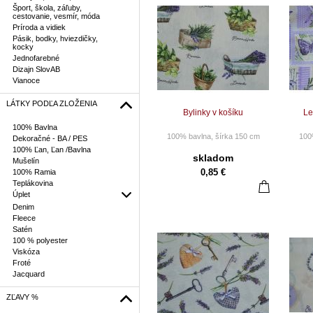
Šport, škola, záľuby,
cestovanie, vesmír, móda
Príroda a vidiek
Pásik, bodky, hviezdičky,
kocky
Jednofarebné
Dizajn SlovAB
Vianoce
LÁTKY PODĽA ZLOŽENIA
Bylinky v košíku
Le
100% Bavlna
100% bavlna, šírka 150 cm
100
Dekoračné - BA / PES
100% Ľan, Ľan /Bavlna
CENA ZA 10 CM.
skladom
Mušelín
Pri objednaní napr. 25 ks Vám
Pri o
0,85 €
100% Ramia
bude dodané 2,5 m látky
bud
Teplákovina
vcelku.
Úplet
Nie sme platci DPH
Denim
Fleece
Cena za 1 m = 8,50 €
Satén
100 % polyester
Viskóza
Froté
Jacquard
ZĽAVY %