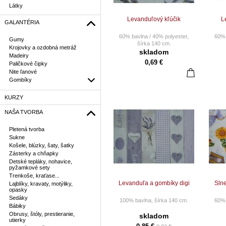
Látky
Levanduľový kľúčik
L
GALANTÉRIA
60% bavlna / 40% polyester,
60% 
Gumy
šírka 140 cm.
Krojovky a ozdobná metráž
skladom
Madeiry
CENA ZA 10 CM.
0,69 €
Paličkové čipky
Pri objednaní napr. 25 ks Vám
Pri o
Nite ľanové
bude dodané 2,5 m látky
bud
vcelku.
Gombíky
Nie sme platci DPH.
N
KURZY
Cena za 1 m = 6,90 €
C
NAŠA TVORBA
Pletená tvorba
Sukne
Košele, blúzky, šaty, šatky
Zásterky a chňapky
Detské tepláky, nohavice,
pyžamkové sety
Trenkoše, kraťase...
Levanduľa a gombíky digi
Slne
Lajblíky, kravaty, motýliky,
opasky
Sedáky
100% bavlna, šírka 140 cm.
60% 
Bábiky
Obrusy, štóly, prestieranie,
CENA ZA 10 CM.
skladom
utierky
Pri objednaní napr. 25 ks Vám