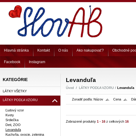
Hlavná stránka
Kontakt
O nás
Ako nakupovať?
Obchodné po
Facebook
Instagram
Levanduľa
KATEGÓRIE
Úvod
LÁTKY PODĽA VZORU
Levanduľa
LÁTKY VŠETKY
Zoradiť podľa:
Názov
Cena
Dát
LÁTKY PODĽA VZORU
Ľudový vzor
Kvety
Srdiečka
Zobrazené produkty
1 - 16
z celkových
16
Deti, ZOO
Levanduľa
Kuchyňa, ovocie, zelenina