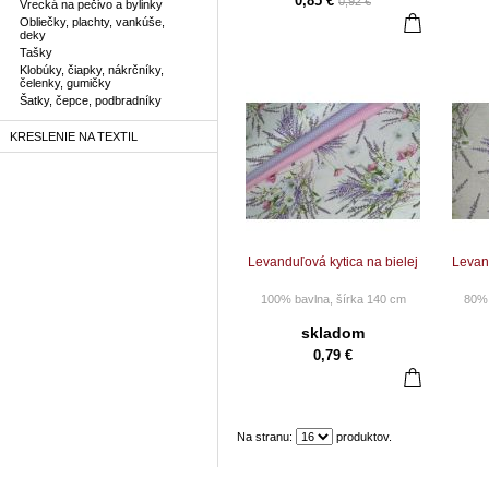
0,85 €
0,92 €
Vrecká na pečivo a bylinky
bude dodané 2,5 m látky
Pri o
vcelku.
bud
Obliečky, plachty, vankúše,
deky
Nie sme platci DPH.
Tašky
N
Klobúky, čiapky, nákrčníky,
Cena za 1 m po zľave = 8,50 €
čelenky, gumičky
Šatky, čepce, podbradníky
KRESLENIE NA TEXTIL
Levanduľová kytica na bielej
Levan
100% bavlna, šírka 140 cm
80% 
CENA ZA 10 CM
skladom
Pri objednaní napr. 25 ks Vám
0,79 €
bude dodané 2,5 m látky
Pri o
vcelku
bud
Nie sme platci DPH
Na stranu:
Cena za 1 m = 7,90 €
produktov.
C