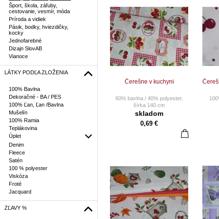
Šport, škola, záľuby,
cestovanie, vesmír, móda
Príroda a vidiek
Pásik, bodky, hviezdičky,
kocky
Jednofarebné
Dizajn SlovAB
Vianoce
LÁTKY PODĽA ZLOŽENIA
Čerešne v kuchyni
Čerešn
100% Bavlna
Dekoračné - BA / PES
60% bavlna / 40% polyester,
100
100% Ľan, Ľan /Bavlna
šírka 140 cm
Mušelín
skladom
CENA ZA 10 CM
Pri o
100% Ramia
0,69 €
Pri objednaní napr. 25 ks Vám
bud
Teplákovina
bude dodané 2,5 m látky
Úplet
vcelku
Denim
Fleece
Nie sme platci DPH
C
Satén
Cena za 1 m = 6,90 €
100 % polyester
Viskóza
Froté
Jacquard
ZĽAVY %