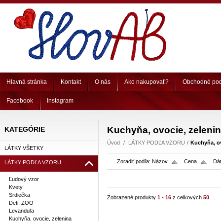
Hlavná stránka
Kontakt
O nás
Ako nakupovať?
Obchodné po
Facebook
Instagram
Kuchyňa, ovocie, zeleni
KATEGÓRIE
Úvod
LÁTKY PODĽA VZORU
Kuchyňa, ov
LÁTKY VŠETKY
Zoradiť podľa:
Názov
Cena
Dát
LÁTKY PODĽA VZORU
Ľudový vzor
Kvety
Srdiečka
Zobrazené produkty
1 - 16
z celkových
50
Deti, ZOO
Levanduľa
Kuchyňa, ovocie, zelenina