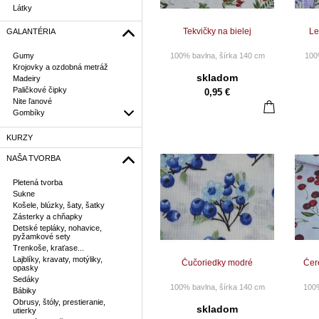
Látky
Tekvičky na bielej
Le
GALANTÉRIA
Gumy
100% bavlna, šírka 140 cm
100
Krojovky a ozdobná metráž
CENA ZA 10 CM
skladom
Madeiry
Pri objednaní napr. 25 ks Vám
Pri o
Paličkové čipky
0,95 €
bude dodané 2,5 m látky
bud
Nite ľanové
vcelku
Gombíky
Nie sme platci DPH
KURZY
Cena za 1 m = 9,50 €
NAŠA TVORBA
Pletená tvorba
Sukne
Košele, blúzky, šaty, šatky
Zásterky a chňapky
Detské tepláky, nohavice,
pyžamkové sety
Trenkoše, kraťase...
Lajblíky, kravaty, motýliky,
Čučoriedky modré
Čer
opasky
Sedáky
100% bavlna, šírka 140 cm
100%
Bábiky
Obrusy, štóly, prestieranie,
CENA ZA 10 CM
skladom
utierky
Pri objednaní napr. 25 ks Vám
Pri o