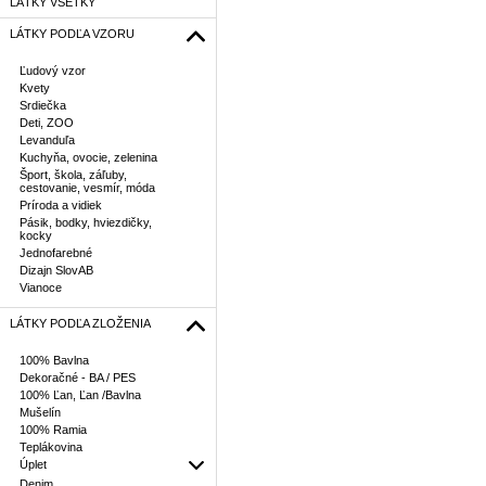
LÁTKY VŠETKY
LÁTKY PODĽA VZORU
Ľudový vzor
Kvety
Srdiečka
Deti, ZOO
Levanduľa
Kuchyňa, ovocie, zelenina
Šport, škola, záľuby,
cestovanie, vesmír, móda
Príroda a vidiek
Pásik, bodky, hviezdičky,
kocky
Jednofarebné
Dizajn SlovAB
Vianoce
LÁTKY PODĽA ZLOŽENIA
100% Bavlna
Dekoračné - BA / PES
100% Ľan, Ľan /Bavlna
Mušelín
100% Ramia
Teplákovina
Úplet
Denim