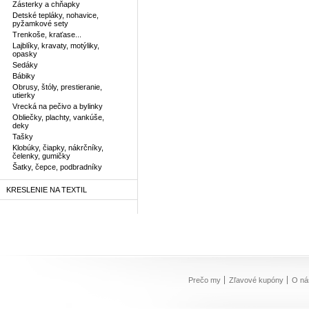
Zásterky a chňapky
Detské tepláky, nohavice,
pyžamkové sety
Trenkoše, kraťase...
Lajblíky, kravaty, motýliky,
opasky
Sedáky
Bábiky
Obrusy, štóly, prestieranie,
utierky
Vrecká na pečivo a bylinky
Obliečky, plachty, vankúše,
deky
Tašky
Klobúky, čiapky, nákrčníky,
čelenky, gumičky
Šatky, čepce, podbradníky
KRESLENIE NA TEXTIL
Prečo my
Zľavové kupóny
O ná