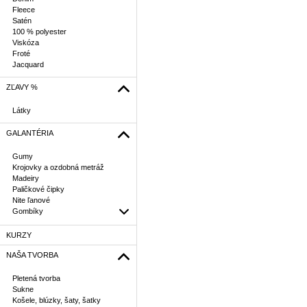
Fleece
Satén
100 % polyester
Viskóza
Froté
Jacquard
ZĽAVY %
Látky
GALANTÉRIA
Gumy
Krojovky a ozdobná metráž
Madeiry
Paličkové čipky
Nite ľanové
Gombíky
KURZY
NAŠA TVORBA
Pletená tvorba
Sukne
Košele, blúzky, šaty, šatky